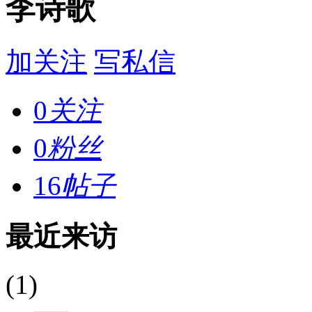
李诗歌
加关注
写私信
0
关注
0
粉丝
16
帖子
最近来访
(1)