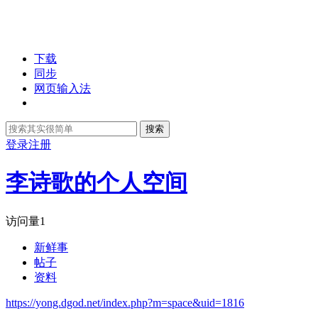
下载
同步
网页输入法
搜索
登录
注册
李诗歌的个人空间
访问量
1
新鲜事
帖子
资料
https://yong.dgod.net/index.php?m=space&uid=1816