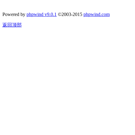
Powered by
phpwind v9.0.1
©2003-2015
phpwind.com
返回顶部