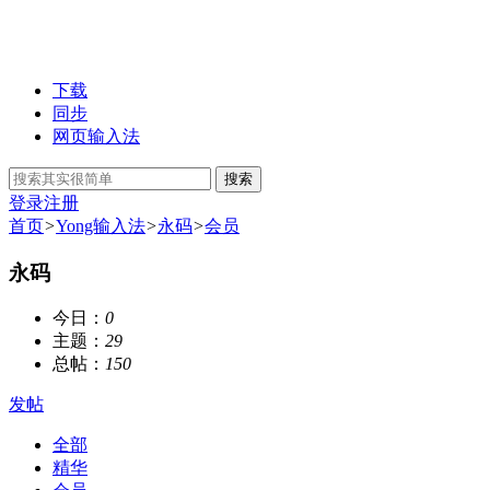
下载
同步
网页输入法
搜索
登录
注册
首页
>
Yong输入法
>
永码
>
会员
永码
今日：
0
主题：
29
总帖：
150
发帖
全部
精华