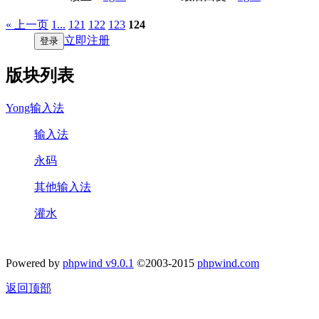
« 上一页
1...
121
122
123
124
立即注册
登录
版块列表
Yong输入法
输入法
永码
其他输入法
灌水
Powered by
phpwind v9.0.1
©2003-2015
phpwind.com
返回顶部