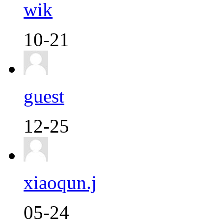
wik
10-21
guest
12-25
xiaoqun.j
05-24