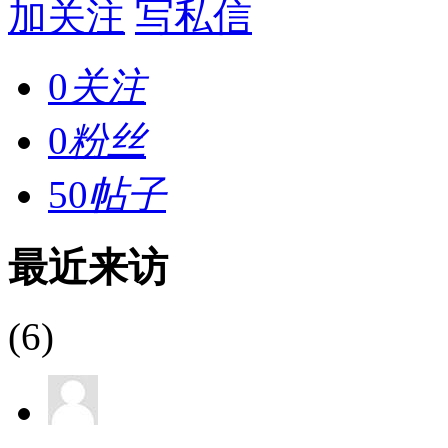
加关注
写私信
0
关注
0
粉丝
50
帖子
最近来访
(6)