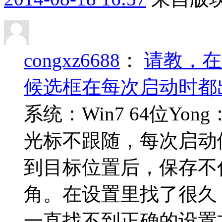
congxz6688
：
请教，在
候选框在每次启动时都
系统：Win7 64位Y
光标不跟随，每次启动
到目标位置后，保存不
角。在设置里找了很久
一直找不到正确的设置