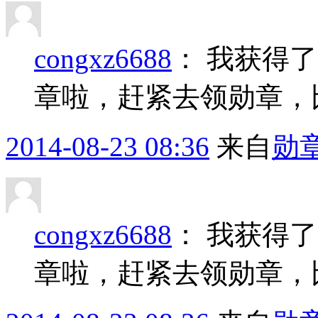
congxz6688
：
我获得了
章啦，赶紧去领勋章，
2014-08-23 08:36
来自
勋
congxz6688
：
我获得了
章啦，赶紧去领勋章，