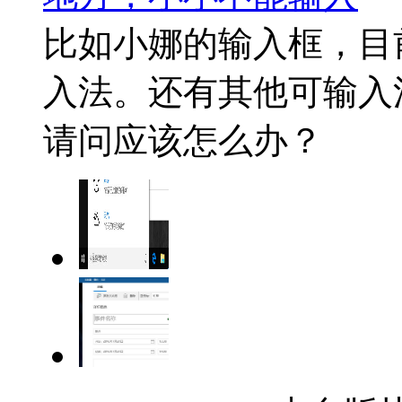
比如小娜的输入框，目前
入法。还有其他可输入
请问应该怎么办？