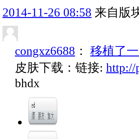
2014-11-26 08:58
来自版块
congxz6688
：
移植了一
皮肤下载：链接:
http:/
bhdx