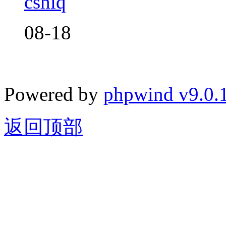
cshiq
08-18
Powered by
phpwind v9.0.
返回顶部