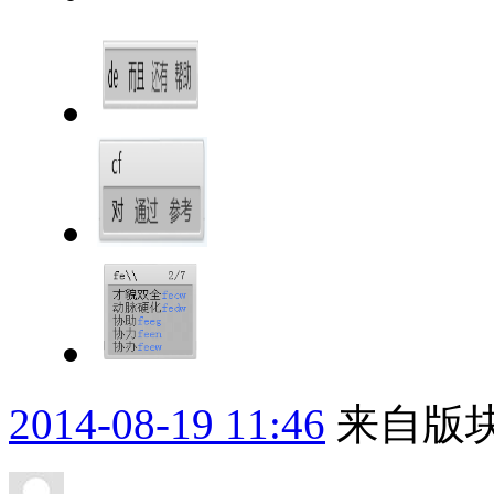
2014-08-19 11:46
来自版块