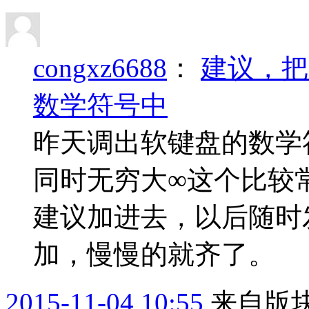
congxz6688
：
建议，把
数学符号中
昨天调出软键盘的数学
同时无穷大∞这个比较
建议加进去，以后随时
加，慢慢的就齐了。
2015-11-04 10:55
来自版块