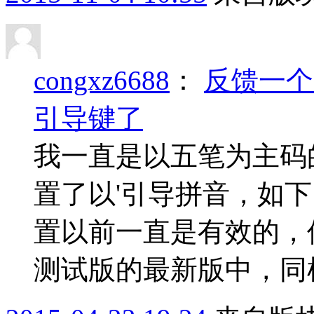
congxz6688
：
反馈一个
引导键了
我一直是以五笔为主码
置了以'引导拼音，如下：assi
置以前一直是有效的，但
测试版的最新版中，同