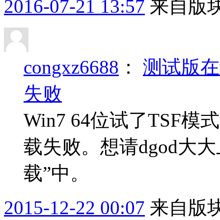
2016-07-21 13:57
来自版块
congxz6688
：
测试版在线
失败
Win7 64位试了TSF模
载失败。想请dgod大
载”中。
2015-12-22 00:07
来自版块