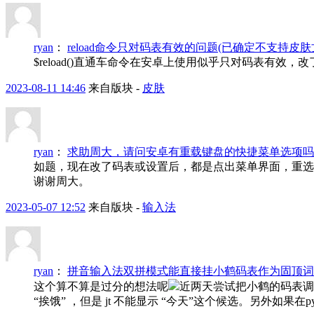
ryan
：
reload命令只对码表有效的问题(已确定不支持皮肤
$reload()直通车命令在安卓上使用似乎只对码表有
2023-08-11 14:46
来自版块 -
皮肤
ryan
：
求助周大，请问安卓有重载键盘的快捷菜单选项吗
如题，现在改了码表或设置后，都是点出菜单界面，重选
谢谢周大。
2023-05-07 12:52
来自版块 -
输入法
ryan
：
拼音输入法双拼模式能直接挂小鹤码表作为固顶词
这个算不算是过分的想法呢
近两天尝试把小鹤的码表调成
“挨饿” ，但是 jt 不能显示 “今天”这个候选。另外如果在pyxh