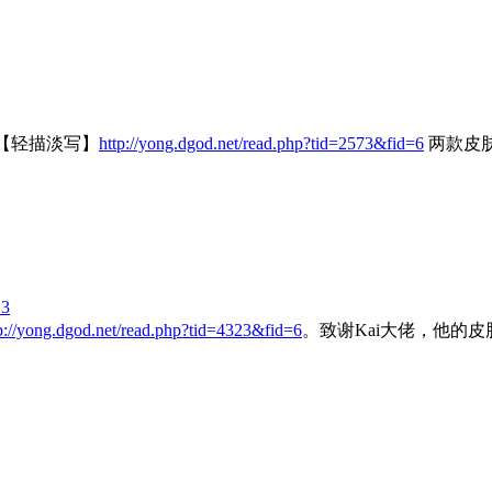
【轻描淡写】
http://yong.dgod.net/read.php?tid=2573&fid=6
两款皮
3
p://yong.dgod.net/read.php?tid=4323&fid=6
。致谢Kai大佬，他的