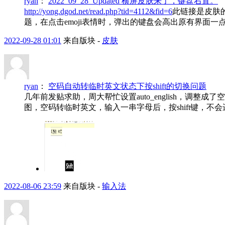
ryan
：
2022_09_28_Updated 横屏皮肤来了，键盘右置。
http://yong.dgod.net/read.php?tid=4112&fid=6
此链接是皮肤
题，在点击emoji表情时，弹出的键盘会高出原有界面一点，
2022-09-28 01:01
来自版块 -
皮肤
ryan
：
空码自动转临时英文状态下按shift的切换问题
几年前发贴求助，周大帮忙设置auto_english，调
图，空码转临时英文，输入一串字母后，按shift键，不会
2022-08-06 23:59
来自版块 -
输入法