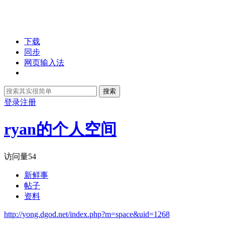
下载
同步
网页输入法
搜索
登录
注册
ryan的个人空间
访问量
54
新鲜事
帖子
资料
http://yong.dgod.net/index.php?m=space&uid=1268