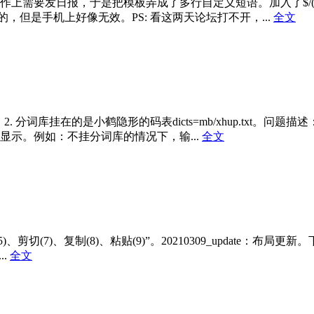
需要发日报，于是把模板弄成了多行自定义短语。加入了$/(分行)
，但是手机上好像无效。PS: 看这两天论坛打不开，...
全文
。2. 分词库挂在的是小鹤隐形的码表dicts=mb/xhup.tx
示。例如：不挂分词库的情况下，输...
全文
)、剪切(7)、复制(8)、粘贴(9)”。20210309_update：布局更
.
全文