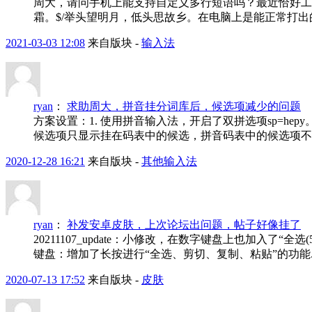
周大，请问手机上能支持自定义多行短语吗？最近恰好工作上
霜。$/举头望明月，低头思故乡。在电脑上是能正常打出的
2021-03-03 12:08
来自版块 -
输入法
ryan
：
求助周大，拼音挂分词库后，候选项减少的问题
方案设置：1. 使用拼音输入法，开启了双拼选项sp=hepy
候选项只显示挂在码表中的候选，拼音码表中的候选项不显
2020-12-28 16:21
来自版块 -
其他输入法
ryan
：
补发安卓皮肤，上次论坛出问题，帖子好像挂了
20211107_update：小修改，在数字键盘上也加入了“全选(5
键盘：增加了长按进行“全选、剪切、复制、粘贴”的功能..
2020-07-13 17:52
来自版块 -
皮肤