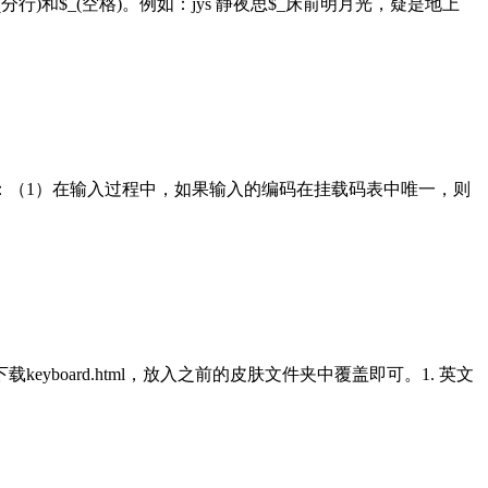
和$_(空格)。例如：jys 静夜思$_床前明月光，疑是地上
t。问题描述：（1）在输入过程中，如果输入的编码在挂载码表中唯一，则
新。下载keyboard.html，放入之前的皮肤文件夹中覆盖即可。1. 英文