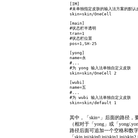
[IM]

#未单独指定皮肤的输入法方案的默认皮
skin=skin/OneCell

[main]

#状态栏半透明

tran=1

#状态栏位置

pos=1,SH-25

[yong]

name=永

#...

#为 yong 输入法单独自定义皮肤

skin=skin/OneCell 2

[wubi]

name=五

#...

#为 wubi 输入法单独自定义皮肤

skin=skin/default 1
其中，「skin=」后面的路径
（相对于「yong」或「yong/.
路径后面可追加一个空格和数字「
「skin.ini/skin0.ini/skin1.ini