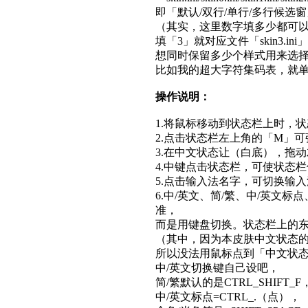
即「默认/双行/单行/多行候选
（其实，这里数字填多少都可
填「3」就对应文件「skin3.ini」
想同时保留多少个样式用来选
比如我的超大字符集码表，就
操作说明：
1.将鼠标移动到状态栏上时，
2.点击状态栏左上角的「M」
3.在中文状态让（白底），拖
4.中键点击状态栏，可使状态
5.点击输入法名字，可切换输
6.中/英文、简/繁、中/英文
准，
而是用键盘切换。状态栏上的
（其中，因为本皮肤中文状态
所以没法用鼠标点到「中文状
中/英文切换键自己设吧，
简/繁默认的是CTRL_SHIFT_F
中/英文标点=CTRL_.（点），