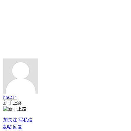
hhs214
新手上路
加关注
写私信
发帖
回复