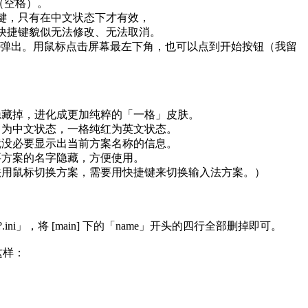
E（空格）。
捷键，只有在中文状态下才有效，
的快捷键貌似无法修改、无法取消。
n 键弹出。用鼠标点击屏幕最左下角，也可以点到开始按钮（我留
隐藏掉，进化成更加纯粹的「一格」皮肤。
白为中文状态，一格纯红为英文状态。
就没必要显示出当前方案名称的信息。
要方案的名字隐藏，方便使用。
法用鼠标切换方案，需要用快捷键来切换输入法方案。）
ini」，将 [main] 下的「name」开头的四行全部删掉即可。
这样：