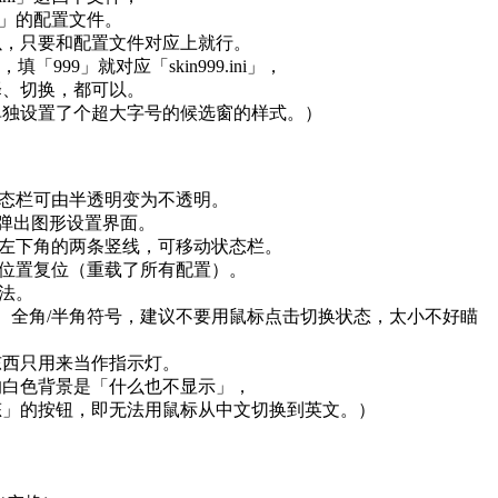
窗」的配置文件。
以，只要和配置文件对应上就行。
，填「999」就对应「skin999.ini」，
择、切换，都可以。
单独设置了个超大字号的候选窗的样式。）
状态栏可由半透明变为不透明。
可弹出图形设置界面。
动左下角的两条竖线，可移动状态栏。
栏位置复位（重载了所有配置）。
入法。
标点、全角/半角符号，建议不要用鼠标点击切换状态，太小不好瞄
东西只用来当作指示灯。
的白色背景是「什么也不显示」，
态」的按钮，即无法用鼠标从中文切换到英文。）
，