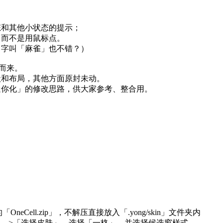
态和其他小状态的提示；
，而不是用鼠标点。
名字叫「麻雀」也不错？）
改而来。
状和布局，其他方面原封未动。
迷你化」的修改思路，供大家参考、整合用。
。
OneCell.zip」，不解压直接放入「.yong/skin」文件夹内
皮肤」 ->「选择皮肤」，选择「一格」，并选择候选窗样式。