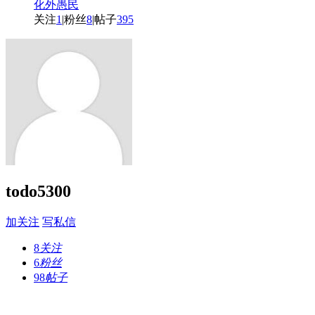
化外愚民
关注
1
|
粉丝
8
|
帖子
395
todo5300
加关注
写私信
8
关注
6
粉丝
98
帖子