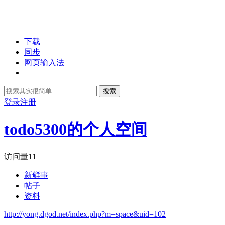
下载
同步
网页输入法
搜索
登录
注册
todo5300的个人空间
访问量
11
新鲜事
帖子
资料
http://yong.dgod.net/index.php?m=space&uid=102