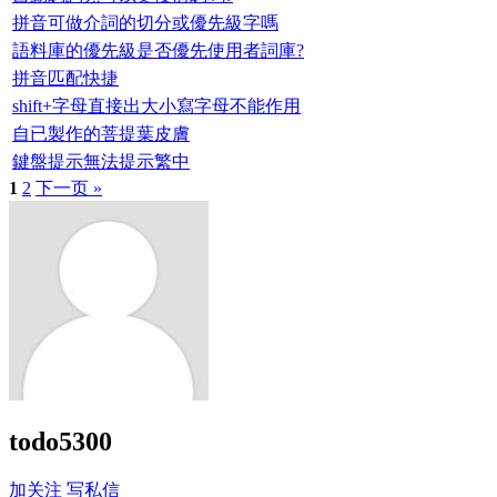
拼音可做介詞的切分或優先級字嗎
語料庫的優先級是否優先使用者詞庫?
拼音匹配快捷
shift+字母直接出大小寫字母不能作用
自已製作的菩提葉皮膚
鍵盤提示無法提示繁中
1
2
下一页 »
todo5300
加关注
写私信