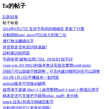
Ta的帖子
主题
|
回复
帖子标题
2014年6月27日 支持字和词的模糊音 更新了什麼
自動調頻auto_move可以加入到第二位
連打無法繼續出字
拼音類是否有造詞快速鍵?
語料庫詞頻問題
字碼使用`鍵無法用CTRL_INSERT加字詞
yong-win-20130823的版本無法安裝在繁體win8-metro
詞頻已可以跟隨字體調整，可否內建詞聯想詞也可以調整
2013年1月23日手機版有一點問題
android版本可切換46鍵嗎
啟用漢字過濾 filter=1,1 啟用繁體trad=1 trad=1;變成出簡字
碼表是否可支援把字碼用nihao_ma的_來分格
match 設為1則表示精確匹配字
自動調詞頻可以更慢前調嗎?