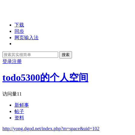
下载
同步
网页输入法
搜索
登录
注册
todo5300的个人空间
访问量
11
新鲜事
帖子
资料
http://yong.dgod.net/index.php?m=space&uid=102