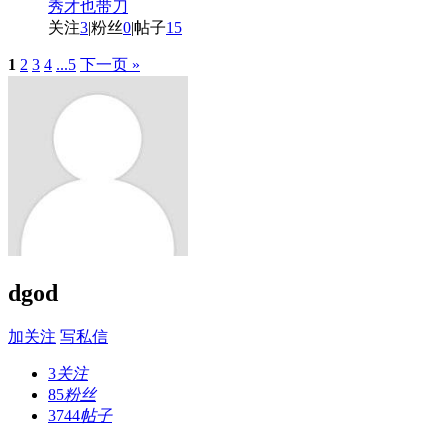
秀才也带刀
关注
3
|
粉丝
0
|
帖子
15
1
2
3
4
...5
下一页 »
dgod
加关注
写私信
3
关注
85
粉丝
3744
帖子