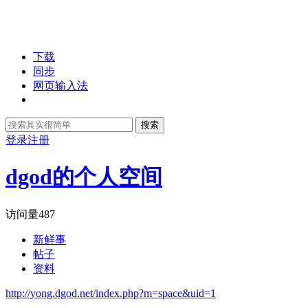
下载
同步
网页输入法
搜索
登录
注册
dgod的个人空间
访问量
487
新鲜事
帖子
资料
http://yong.dgod.net/index.php?m=space&uid=1