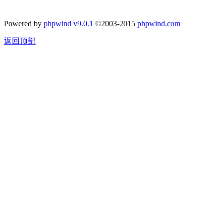
Powered by
phpwind v9.0.1
©2003-2015
phpwind.com
返回顶部