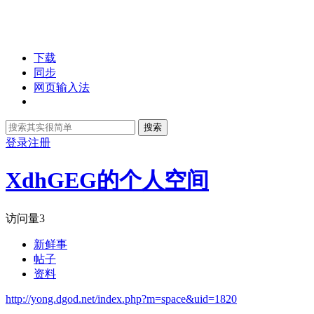
下载
同步
网页输入法
搜索
登录
注册
XdhGEG的个人空间
访问量
3
新鲜事
帖子
资料
http://yong.dgod.net/index.php?m=space&uid=1820