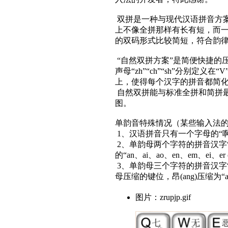
双拼是一种与现代汉语拼音方
上不像全拼那样有长有短，而
的双码形式比较简短，符合韵
“自然双拼方案”是简便快捷的
声母“zh”“ch”“sh”分别定
上，使得每个汉字的拼音都简
自然双拼能与标准全拼和简拼
图。
单韵音特殊情况（某些输入法
1、汉语拼音只有一个字母的“啊、
2、单韵母两个字符的拼音汉字
的“an、ai、ao、en、em、e
3、单韵母三个字符的拼音汉字“
母压缩的键位，昂(ang)压缩为“ah
图片：zrupjp.gif