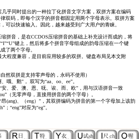
案几乎同时提出的一种拉丁化拼音文字方案，双拼方案在编码
一律双码，即每个汉字的拼音都固定用两个字母表示。双拼方案
律，可以快速输入。因此，越来越受到广大用户的青睐。
压缩拼音，是在CCDOS压缩拼音的基础上补充设计而成的，将
义在“V”“I”“U”键上，然后将多个拼音字母组成的韵母压缩在一个键
化成了两个字母。
最大程度兼容，是目前应用较多的双拼。键盘布局见本文附
的自然双拼是支持零声母的，永码不使用）
哦、鹅”， 双写为“aa、oo、ee”。
“安、爱、澳、恩、呒、诶、而、欧”，用与汉语拼音一致
i、er ou”（无零声母，直接用拼音的两个字母）。
昂(ang)、（eng）”，其双拼编码为拼音的第一个字母加上该韵
”；“eng”对应为“eg”。