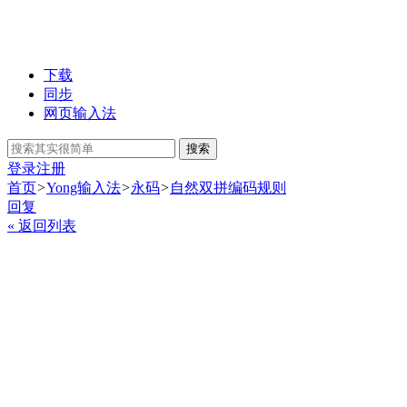
下载
同步
网页输入法
搜索
登录
注册
首页
>
Yong输入法
>
永码
>
自然双拼编码规则
回复
« 返回列表