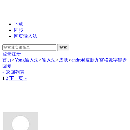
下载
同步
网页输入法
搜索
登录
注册
首页
>
Yong输入法
>
输入法
>
皮肤
>
android皮肤九宫格数字键盘
回复
« 返回列表
1
2
下一页 »