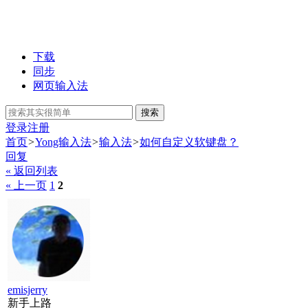
下载
同步
网页输入法
搜索
登录
注册
首页
>
Yong输入法
>
输入法
>
如何自定义软键盘？
回复
« 返回列表
« 上一页
1
2
emisjerry
新手上路