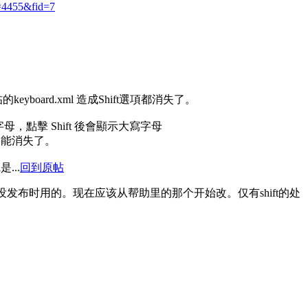
d=4455&fid=7
eyboard.xml 造成Shift選項都消失了。
母，點擊 Shift 後會顯示大寫字母
l此功能消失了。
是...
回到原帖
没发布时用的。现在应该从帮助里的那个开始改。仅有shift的处