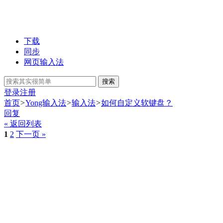
下载
同步
网页输入法
搜索
登录
注册
首页
>
Yong输入法
>
输入法
>
如何自定义软键盘？
回复
« 返回列表
1
2
下一页 »