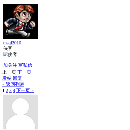
msql2010
侠客
加关注
写私信
上一页
下一页
发帖
回复
« 返回列表
1
2
3
4
下一页 »