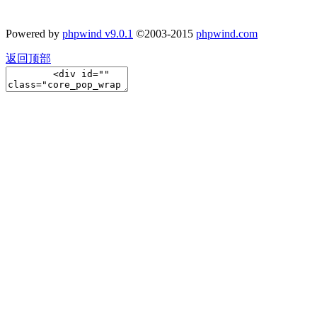
Powered by
phpwind v9.0.1
©2003-2015
phpwind.com
返回顶部