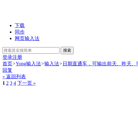
下载
同步
网页输入法
搜索
登录
注册
首页
>
Yong输入法
>
输入法
>
日期直通车，可输出前天、昨天、
回复
« 返回列表
1
2
3
4
下一页 »