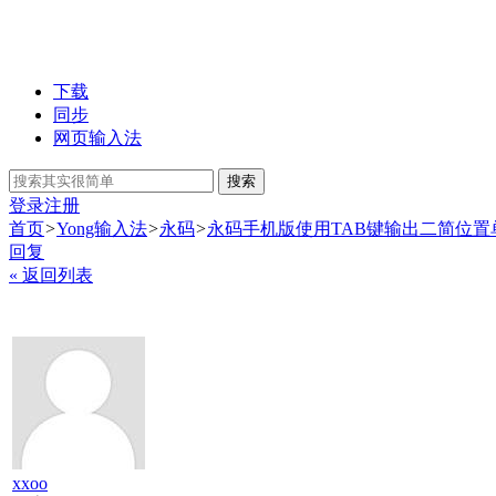
下载
同步
网页输入法
搜索
登录
注册
首页
>
Yong输入法
>
永码
>
永码手机版使用TAB键输出二简位置
回复
« 返回列表
xxoo