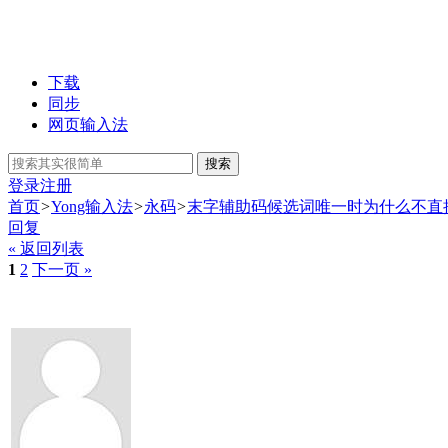
下载
同步
网页输入法
搜索
登录
注册
首页
>
Yong输入法
>
永码
>
末字辅助码候选词唯一时为什么不直
回复
« 返回列表
1
2
下一页 »