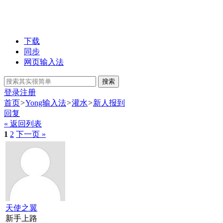
下载
同步
网页输入法
搜索
登录
注册
首页
>
Yong输入法
>
灌水
>
新人报到
回复
« 返回列表
1
2
下一页 »
天使之翼
新手上路