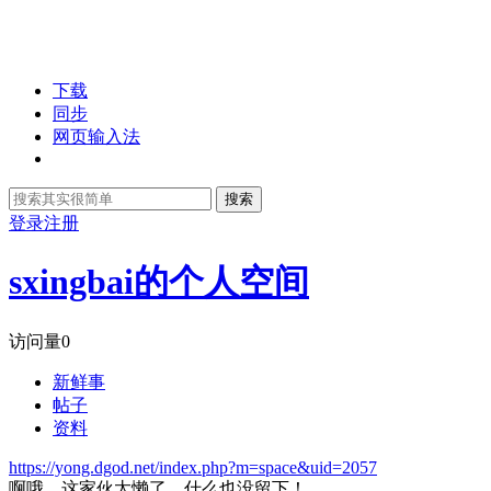
下载
同步
网页输入法
搜索
登录
注册
sxingbai的个人空间
访问量
0
新鲜事
帖子
资料
https://yong.dgod.net/index.php?m=space&uid=2057
啊哦，这家伙太懒了，什么也没留下！