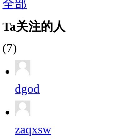
全部
Ta关注的人
(7)
dgod
zaqxsw