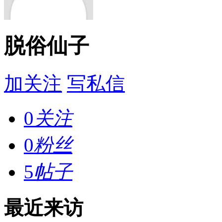
脱俗仙子
加关注
写私信
0
关注
0
粉丝
5
帖子
最近来访