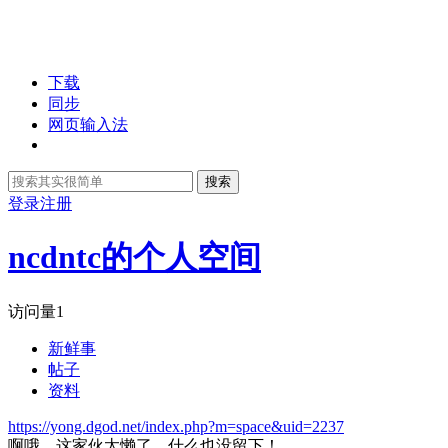
下载
同步
网页输入法
搜索
登录
注册
ncdntc的个人空间
访问量
1
新鲜事
帖子
资料
https://yong.dgod.net/index.php?m=space&uid=2237
啊哦，这家伙太懒了，什么也没留下！