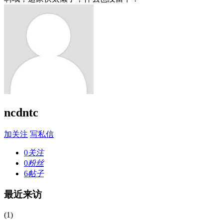
ncdntc
加关注
写私信
0
关注
0
粉丝
6
帖子
最近来访
(1)