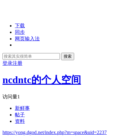
下载
同步
网页输入法
搜索
登录
注册
ncdntc的个人空间
访问量
1
新鲜事
帖子
资料
https://yong.dgod.net/index.php?m=space&uid=2237