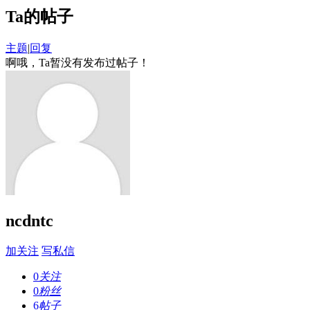
Ta的帖子
主题
|
回复
啊哦，Ta暂没有发布过帖子！
ncdntc
加关注
写私信
0
关注
0
粉丝
6
帖子