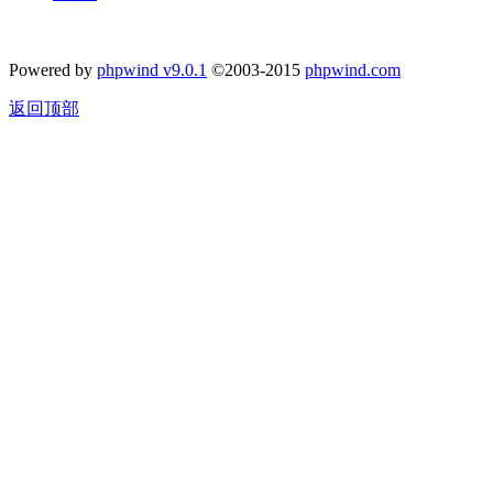
Powered by
phpwind v9.0.1
©2003-2015
phpwind.com
返回顶部