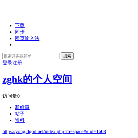
下载
同步
网页输入法
搜索
登录
注册
zghk的个人空间
访问量
0
新鲜事
帖子
资料
https://yong.dgod.net/index.php?m=space&uid=1608