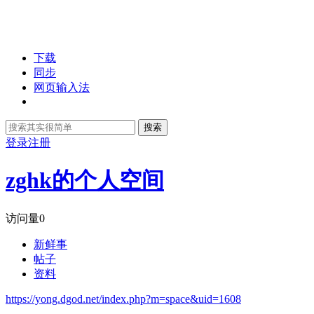
下载
同步
网页输入法
搜索
登录
注册
zghk的个人空间
访问量
0
新鲜事
帖子
资料
https://yong.dgod.net/index.php?m=space&uid=1608