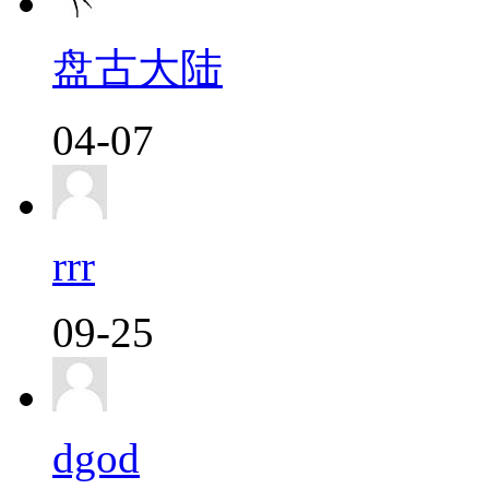
盘古大陆
04-07
rrr
09-25
dgod