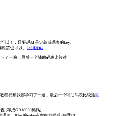
可以了，只要a和d 是定義成碼表的key。
xt裡應該也可以。
回到原帖
学习了一遍，最后一个辅助码表比较难
教程视频我都学习了一遍，最后一个辅助码表比较难
回
y.txt裡 (存成GB18030編碼)
的選項，如pc的value有空白就變成3個選項)