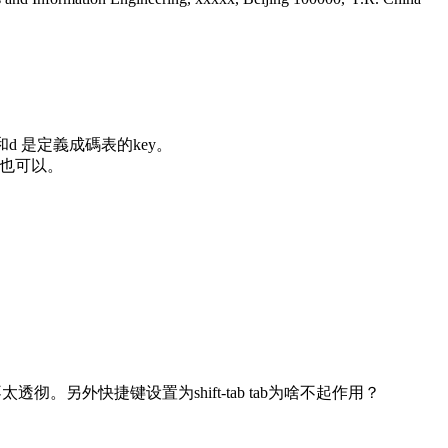
d 是定義成碼表的key。
應該也可以。
彻。另外快捷键设置为shift-tab tab为啥不起作用？