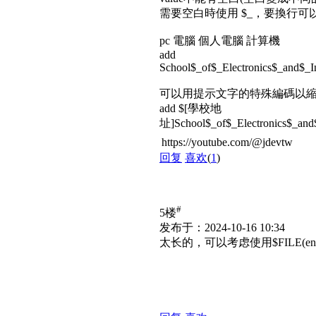
需要空白時使用 $_，要換行可以用
pc 電腦 個人電腦 計算機
add
School$_of$_Electronics$_and$_I
可以用提示文字的特殊編碼以縮
add $[學校地
址]School$_of$_Electronics$_and
https://youtube.com/@jdevtw
回复
喜欢
(
1
)
#
5楼
发布于：2024-10-16 10:34
太长的，可以考虑使用$FILE(en/1.