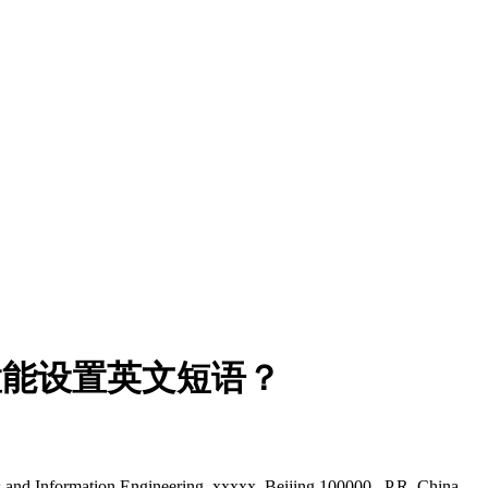
置能设置英文短语？
nd Information Engineering, xxxxx, Beijing 100000, P.R. China