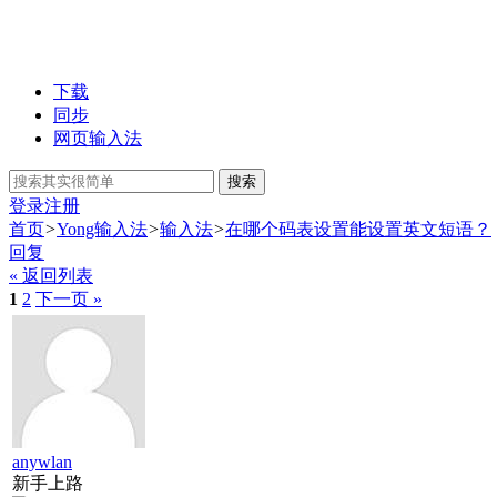
下载
同步
网页输入法
搜索
登录
注册
首页
>
Yong输入法
>
输入法
>
在哪个码表设置能设置英文短语？
回复
« 返回列表
1
2
下一页 »
anywlan
新手上路