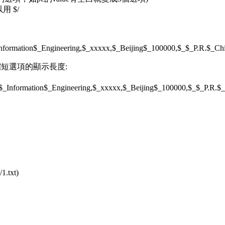
 $/
nformation$_Engineering,$_xxxxx,$_Beijing$_100000,$_$_P.R.$_Ch
短選項的顯示長度:
$_Information$_Engineering,$_xxxxx,$_Beijing$_100000,$_$_P.R.$
txt)