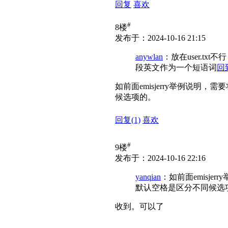
回复
喜欢
#
8楼
发布于：2024-10-16 21:15
anywlan
：放在user.t
段英文作为一个短语词
回
如前面emisjerry举例说明
候选项的。
回复
(1)
喜欢
#
9楼
发布于：2024-10-16 22:16
yanqian
：如前面emisj
默认空格是区分不同候选
收到。可以了