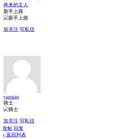
将来的主人
新手上路
加关注
写私信
yanqian
骑士
加关注
写私信
发帖
回复
« 返回列表