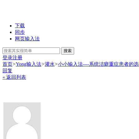
下载
同步
网页输入法
搜索
登录
注册
首页
>
Yong输入法
>
灌水
>
小小输入法----系统洁癖重症患者的
回复
« 返回列表