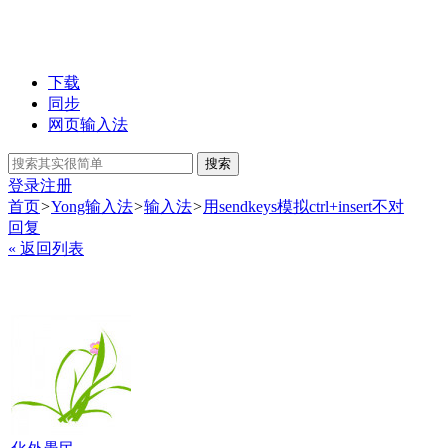
下载
同步
网页输入法
搜索
登录
注册
首页
>
Yong输入法
>
输入法
>
用sendkeys模拟ctrl+insert不对
回复
« 返回列表