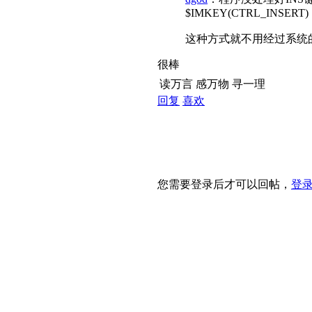
$IMKEY(CTRL_INSERT)
这种方式就不用经过系统
很棒
读万言 感万物 寻一理
回复
喜欢
您需要登录后才可以回帖，
登