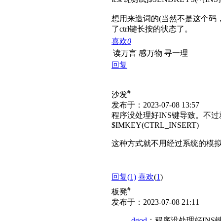
想用来造词的(当然不是这个码，
了ctrl键长按的状态了。
喜欢
0
读万言 感万物 寻一理
回复
#
沙发
发布于：2023-07-08 13:57
程序没处理好INS键导致。不
$IMKEY(CTRL_INSERT)
这种方式就不用经过系统的模
回复
(1)
喜欢
(
1
)
#
板凳
发布于：2023-07-08 21:11
dgod
：程序没处理好IN