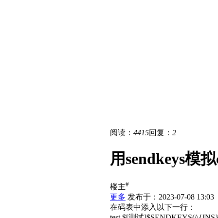
阅读：
4415
回复：
2
用sendkeys模拟c
#
楼主
更多
发布于：2023-07-08 13:03
在码表中添入以下一行：
test $[测试]$SENDKEYS(^{INS}