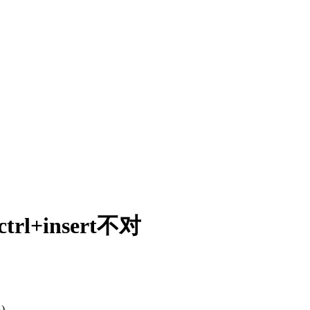
trl+insert不对
)