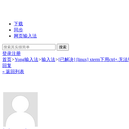
下载
同步
网页输入法
搜索
登录
注册
首页
>
Yong输入法
>
输入法
>
[已解决] [linux] xterm下用ctrl+.无法切
回复
« 返回列表