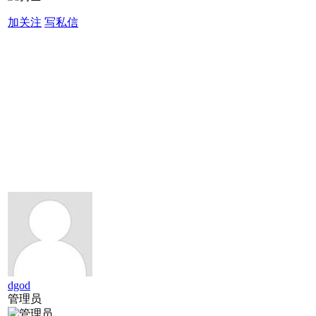
加关注
写私信
dgod
管理员