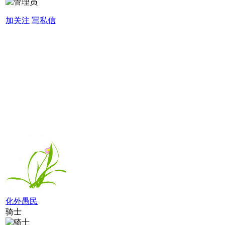
加关注
写私信
化外愚民
骑士