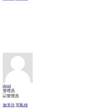
dgod
管理员
加关注
写私信