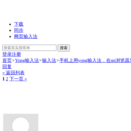
下载
同步
网页输入法
搜索
登录
注册
首页
>
Yong输入法
>
输入法
>
手机上用yong输入法，在qq浏览器
回复
« 返回列表
1
2
下一页 »