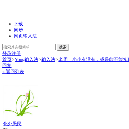
下载
同步
网页输入法
搜索
登录
注册
首页
>
Yong输入法
>
输入法
>
老周，小小有没有，或是能不能实现
回复
« 返回列表
化外愚民