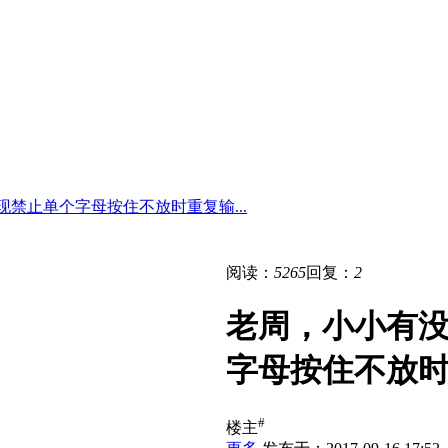
禁止单个字母按住不放时重复输...
阅读：
5265
回复：
2
老周，小小有
字母按住不放
#
楼主