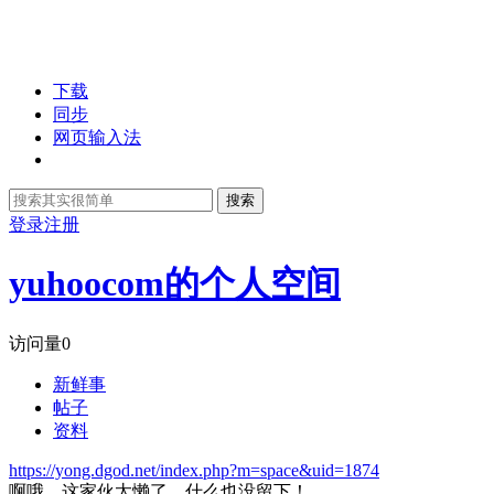
下载
同步
网页输入法
搜索
登录
注册
yuhoocom的个人空间
访问量
0
新鲜事
帖子
资料
https://yong.dgod.net/index.php?m=space&uid=1874
啊哦，这家伙太懒了，什么也没留下！