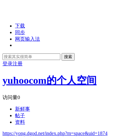
下载
同步
网页输入法
搜索
登录
注册
yuhoocom的个人空间
访问量
0
新鲜事
帖子
资料
https://yong.dgod.net/index.php?m=space&uid=1874