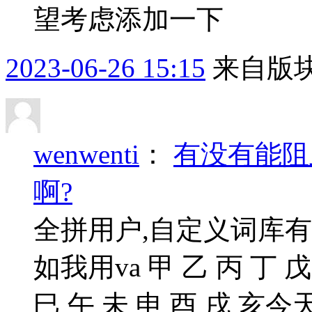
望考虑添加一下
2023-06-26 15:15
来自版块
wenwenti
：
有没有能阻
啊?
全拼用户,自定义词库
如我用va 甲 乙 丙 丁 戊
巳 午 未 申 酉 戌 