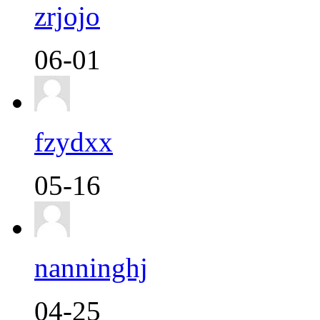
zrjojo
06-01
fzydxx
05-16
nanninghj
04-25