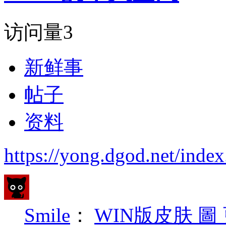
访问量
3
新鲜事
帖子
资料
https://yong.dgod.net/in
Smile
：
WIN版皮肤 圖 更