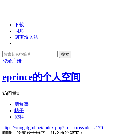
下载
同步
网页输入法
搜索
登录
注册
eprince的个人空间
访问量
0
新鲜事
帖子
资料
https://yong.dgod.net/index.php?m=space&uid=2176
啊哦，这家伙太懒了，什么也没留下！