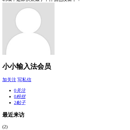
小小输入法会员
加关注
写私信
0
关注
0
粉丝
2
帖子
最近来访
(2)