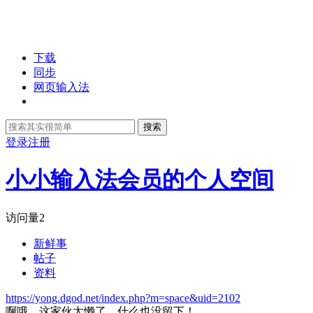
下载
同步
网页输入法
搜索
登录
注册
小小输入法会员的个人空间
访问量
2
新鲜事
帖子
资料
https://yong.dgod.net/index.php?m=space&uid=2102
啊哦，这家伙太懒了，什么也没留下！