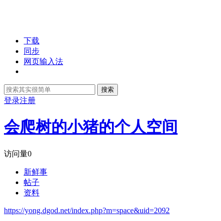
下载
同步
网页输入法
搜索
登录
注册
会爬树的小猪的个人空间
访问量
0
新鲜事
帖子
资料
https://yong.dgod.net/index.php?m=space&uid=2092