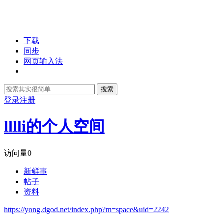
下载
同步
网页输入法
搜索
登录
注册
lllli的个人空间
访问量
0
新鲜事
帖子
资料
https://yong.dgod.net/index.php?m=space&uid=2242