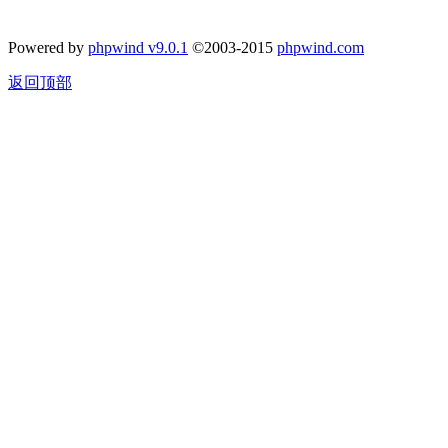
Powered by
phpwind v9.0.1
©2003-2015
phpwind.com
返回顶部