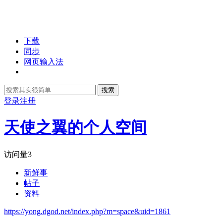
下载
同步
网页输入法
搜索
登录
注册
天使之翼的个人空间
访问量
3
新鲜事
帖子
资料
https://yong.dgod.net/index.php?m=space&uid=1861