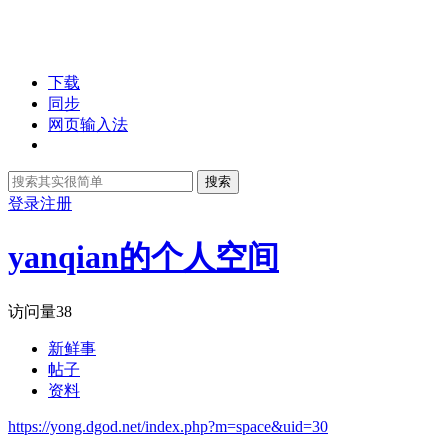
下载
同步
网页输入法
搜索
登录
注册
yanqian的个人空间
访问量
38
新鲜事
帖子
资料
https://yong.dgod.net/index.php?m=space&uid=30