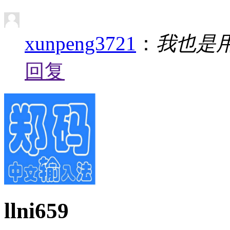
xunpeng3721
：
我也是
回复
llni659