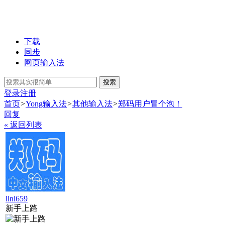
下载
同步
网页输入法
搜索
登录
注册
首页
>
Yong输入法
>
其他输入法
>
郑码用户冒个泡！
回复
« 返回列表
llni659
新手上路