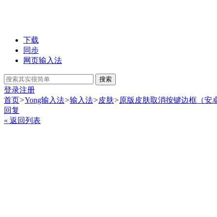
下载
同步
网页输入法
搜索
登录
注册
首页
>
Yong输入法
>
输入法
>
皮肤
>
原版皮肤取消按键边框（安
回复
« 返回列表