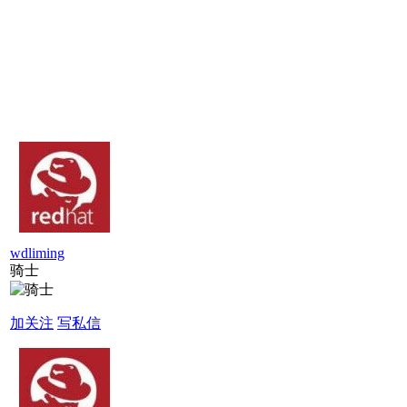
wdliming
骑士
加关注
写私信